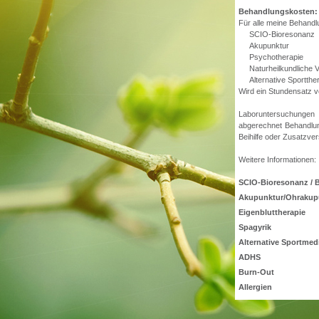
Behandlungskosten:
Für alle meine Behand
SCIO-Bioresonanz
Akupunktur
Psychotherapie
Naturheilkundliche 
Alternative Sportthe
Wird ein Stundensatz v
Laboruntersuchungen 
abgerechnet Behandlu
Beihilfe oder Zusatzver
Weitere Informationen:
SCIO-Bioresonanz / 
Akupunktur/Ohrakup
Eigenbluttherapie
Spagyrik
Alternative Sportmed
ADHS
Burn-Out
Allergien