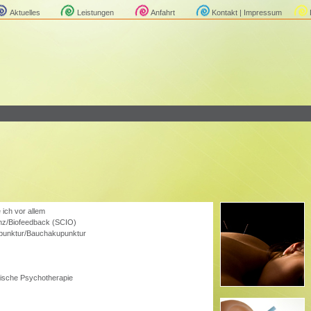
Aktuelles
Leistungen
Anfahrt
Kontakt | Impressum
 ich vor allem
nz/Biofeedback (SCIO)
punktur/Bauchakupunktur
ische Psychotherapie