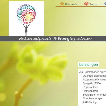
Über mich
Praxis
Leistungen
Als Heilmethoden nutze
Quanten-Bioresona
Akupunktur/Ohraku
Spagyrik (JSO)
Regenaplexe
Homöopathie
Systemisch-energet
Eigenbluttherapie
AKU-Taping