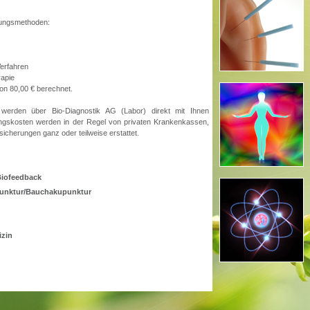
lungsmethoden:
Verfahren
rapie
on 80,00 € berechnet.
werden über Bio-Diagnostik AG (Labor) direkt mit Ihnen
ngskosten werden in der Regel von privaten Krankenkassen,
sicherungen ganz oder teilweise erstattet.
Biofeedback
unktur/Bauchakupunktur
izin